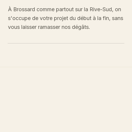
À Brossard comme partout sur la Rive-Sud, on
s'occupe de votre projet du début à la fin, sans
vous laisser ramasser nos dégâts.
Préparation · Application · Finition
CLIQUEZ POUR PEINDRE
SERVICES
Une expertise
complète, du
gypse à la