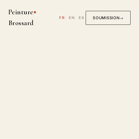
Peinture
SOUMISSION
→
FR
·
EN
·
ES
Brossard